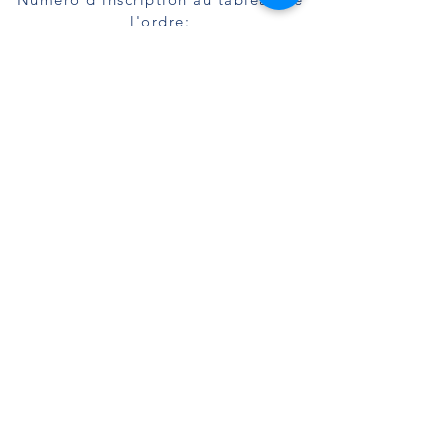
l'ordre:
Docteur Patricia Assayag-Strauss
:
684011919