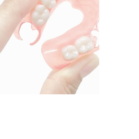
Les prothèses amovibles partielles
remplacent généralement plusieurs
dents manquantes, adjacentes ou
non. Elle est partielle car elle ne
remplace pas toutes les dents et
amovible car elle n'est pas collée.