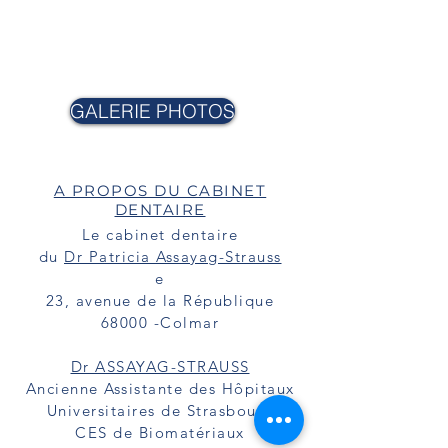
lumière pour un résultat des plus
naturels. Il est également très
résistant, une fois collé à la
surface
dentaire
.
GALERIE PHOTOS
A PROPOS DU CABINET
DENTAIRE
Le cabinet dentaire
du
Dr Patricia Assayag-Strauss
e
23, avenue de la République
68000 -Colmar
Dr ASSAYAG-STRAUSS
Ancienne Assistante des Hôpitaux
Universitaires de Strasbourg
CES de Biomatériaux