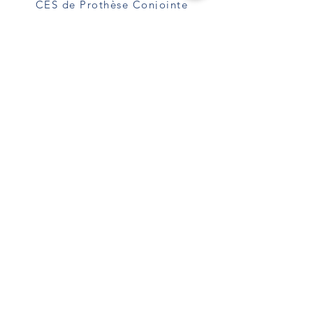
CES de Prothèse Conjointe
CES de Prothèse Adjointe
Attestation d'Etudes en
Implantologie
Diplôme Universitaire d'Esthétique
du Sourire
Numéro d'inscription au tableau de
l'ordre:
Docteur Patricia Assayag-Strauss
:
684011919