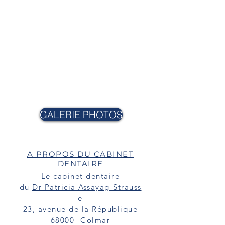
autres
dents
en bouche.
Lorsque le support (votre
dent
naturelle
à restaurer) est d'une
teinte trop sombre, le prothésiste
utilisera une armature dont
l'opacité permettra de masquer la
dyschromie
sous-jacente de votre
dent
.
GALERIE PHOTOS
A PROPOS DU CABINET
DENTAIRE
Le cabinet dentaire
du
Dr Patricia Assayag-Strauss
e
23, avenue de la République
68000 -Colmar