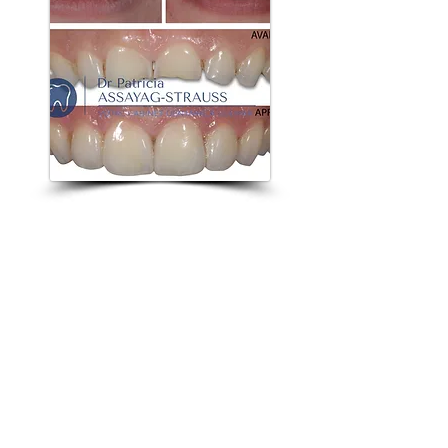
Il s’agit d’une
couronne
de haute
technicité, dont le matériau de
base constitue une armature en
céramique
, sur laquelle le
prothésiste dentaire
va déposer
plusieurs couches successives
jusqu'à obtenir des
caractéristiques souhaitées de
translucidité
de
luminosité
et de
volume pour correspondre
exactement à la situation des